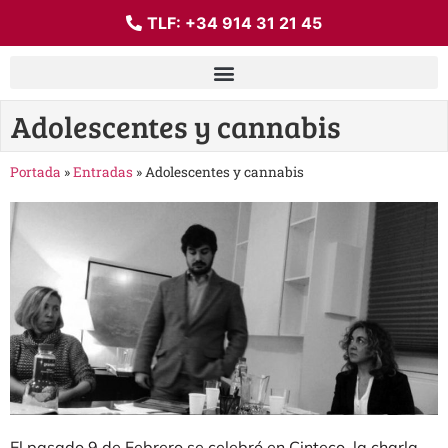
TLF:
+34 914 31 21 45
Adolescentes y cannabis
Portada
»
Entradas
»
Adolescentes y cannabis
El pasado 9 de Febrero se celebró en Cinteco, la charla-