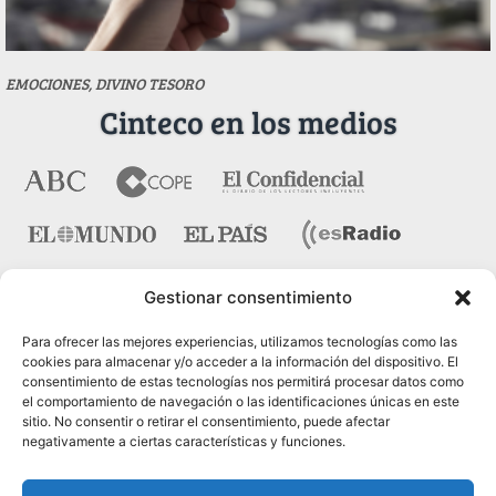
EMOCIONES, DIVINO TESORO
Cinteco en los medios
Gestionar consentimiento
Contacto
Para ofrecer las mejores experiencias, utilizamos tecnologías como las
cookies para almacenar y/o acceder a la información del dispositivo. El
consentimiento de estas tecnologías nos permitirá procesar datos como
Pza. del Marqués de Salamanca nº 10, bajo dcha. 28006
el comportamiento de navegación o las identificaciones únicas en este
Madrid
sitio. No consentir o retirar el consentimiento, puede afectar
negativamente a ciertas características y funciones.
Tel.:
91 431 21 45
Fax.:
91 575 40 07