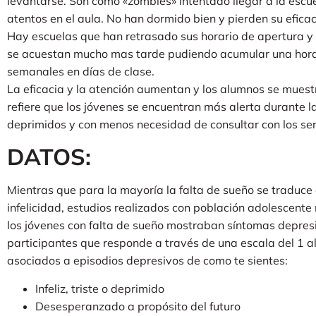
levantarse. Son como «zombies» intentado llegar a la escu
atentos en el aula. No han dormido bien y pierden su eficac
Hay escuelas que han retrasado sus horario de apertura y
se acuestan mucho mas tarde pudiendo acumular una hora 
semanales en días de clase.
La eficacia y la atención aumentan y los alumnos se mues
refiere que los jóvenes se encuentran más alerta durante
deprimidos y con menos necesidad de consultar con los serv
DATOS:
Mientras que para la mayoría la falta de sueño se traduce e
infelicidad, estudios realizados con población adolescent
los jóvenes con falta de sueño mostraban síntomas depres
participantes que responde a través de una escala del 1 a
asociados a episodios depresivos de como te sientes:
Infeliz, triste o deprimido
Desesperanzado a propósito del futuro