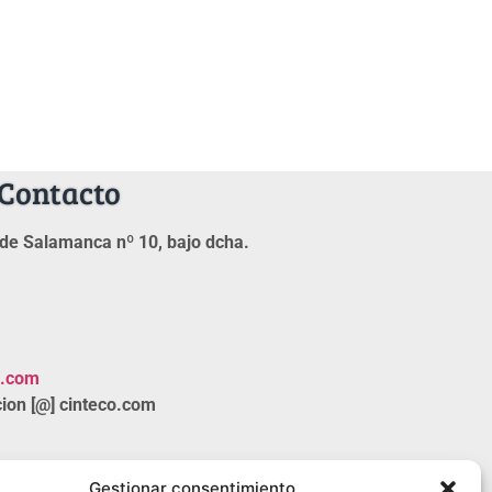
Contacto
de Salamanca nº 10, bajo dcha.
o.com
ion [@] cinteco.com
Gestionar consentimiento