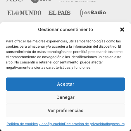
Gestionar consentimiento
Contacto
Para ofrecer las mejores experiencias, utilizamos tecnologías como las
cookies para almacenar y/o acceder a la información del dispositivo. El
consentimiento de estas tecnologías nos permitirá procesar datos como
Pza. del Marqués de Salamanca nº 10, bajo dcha. 28006
el comportamiento de navegación o las identificaciones únicas en este
Madrid
sitio. No consentir o retirar el consentimiento, puede afectar
negativamente a ciertas características y funciones.
Tel.:
91 431 21 45
Fax.:
91 575 40 07
Aceptar
Web:
www.cinteco.com
Denegar
Email:
administracion [@] cinteco.com
Ver preferencias
Psicólogos en Madrid, © 2005-2024 Cinteco |
Contacto
|
Política de Privacidad
|
Artículos (RSS)
Politica de cookies y configuración
Declaración de privacidad
Impressum