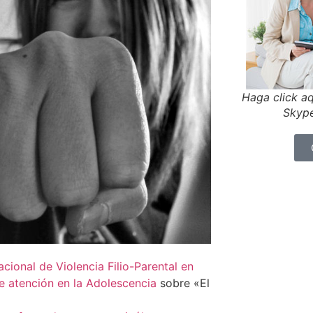
Haga click aq
Skype
ional de Violencia Filio-Parental en
 atención en la Adolescencia
sobre «El