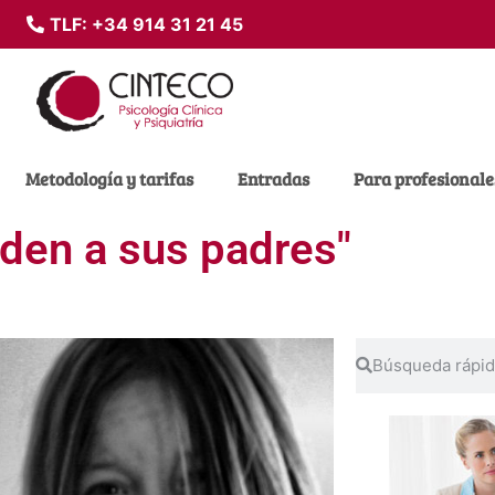
TLF:
+34 914 31 21 45
Metodología y tarifas
Entradas
Para profesionale
den a sus padres"