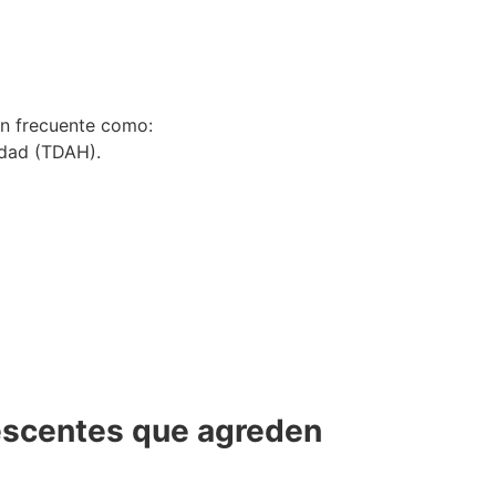
ón frecuente como:
idad (TDAH).
escentes que agreden