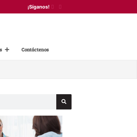
¡Síganos!
s
Contáctenos