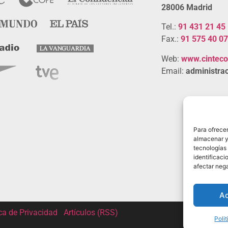
28006 Madrid
Tel.:
91 431 21 45
Fax.:
91 575 40 07
Web:
www.cintec
Email:
administrac
Para ofrecer
almacenar y/
tecnologías
identificaci
afectar nega
A
ica de Privacidad
|
Artículos (RSS)
Poli