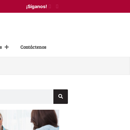
¡Síganos!
s
Contáctenos