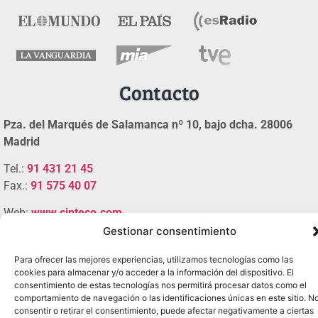
Contacto
Pza. del Marqués de Salamanca nº 10, bajo dcha. 28006
Madrid
Tel.:
91 431 21 45
Fax.:
91 575 40 07
Web:
www.cinteco.com
Email:
administracion [@] cinteco.com
Gestionar consentimiento
Psicólogos en Madrid, © 2005-2024 Cinteco |
Para ofrecer las mejores experiencias, utilizamos tecnologías como las
cookies para almacenar y/o acceder a la información del dispositivo. El
Contacto
|
Política de Privacidad
|
Artículos (RSS)
consentimiento de estas tecnologías nos permitirá procesar datos como el
comportamiento de navegación o las identificaciones únicas en este sitio. N
consentir o retirar el consentimiento, puede afectar negativamente a ciertas