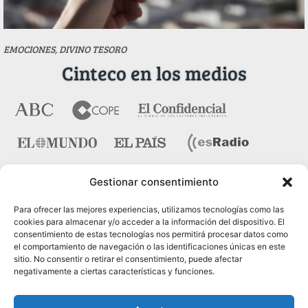
EMOCIONES, DIVINO TESORO
Cinteco en los medios
Gestionar consentimiento
Contacto
Para ofrecer las mejores experiencias, utilizamos tecnologías como las
cookies para almacenar y/o acceder a la información del dispositivo. El
consentimiento de estas tecnologías nos permitirá procesar datos como
Pza. del Marqués de Salamanca nº 10, bajo dcha. 28006
el comportamiento de navegación o las identificaciones únicas en este
Madrid
sitio. No consentir o retirar el consentimiento, puede afectar
negativamente a ciertas características y funciones.
Tel.:
91 431 21 45
Fax.:
91 575 40 07