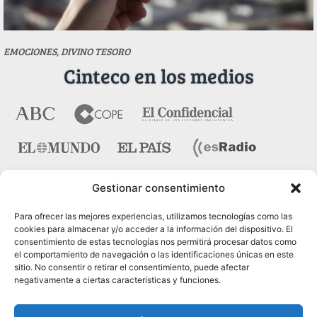
EMOCIONES, DIVINO TESORO
Cinteco en los medios
Gestionar consentimiento
Contacto
Para ofrecer las mejores experiencias, utilizamos tecnologías como las
cookies para almacenar y/o acceder a la información del dispositivo. El
consentimiento de estas tecnologías nos permitirá procesar datos como
Pza. del Marqués de Salamanca nº 10, bajo dcha. 28006
el comportamiento de navegación o las identificaciones únicas en este
Madrid
sitio. No consentir o retirar el consentimiento, puede afectar
negativamente a ciertas características y funciones.
Tel.:
91 431 21 45
Fax.:
91 575 40 07