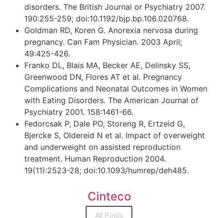
disorders. The British Journal or Psychiatry 2007.
190:255-259; doi:10.1192/bjp.bp.106.020768.
Goldman RD, Koren G. Anorexia nervosa during
pregnancy. Can Fam Physician. 2003 April;
49:425-426.
Franko DL, Blais MA, Becker AE, Delinsky SS,
Greenwood DN, Flores AT et al. Pregnancy
Complications and Neonatal Outcomes in Women
with Eating Disorders. The American Journal of
Psychiatry 2001. 158:1461-66.
Fedorcsak P, Dale PO, Storeng R, Ertzeid G,
Bjercke S, Oldereid N et al. Impact of overweight
and underweight on assisted reproduction
treatment. Human Reproduction 2004.
19(11):2523-28; doi:10.1093/humrep/deh485.
Cinteco
All Posts