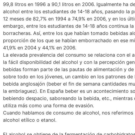
99,8 litros en 1996 a 90,1 litros en 2006. Igualmente ha
alcohol entre los estudiantes de 14-18 años, pasando la 
12 meses de 82,7% en 1994 a 74,9% en 2006, y en los últ
embargo, entre los estudiantes de 14-18 años continua la
borracheras. Así, entre los que habían tomado bebidas alc
proporción de los que se habían emborrachado en ese m
41,9% en 2004 y 44,1% en 2006.
La elevada prevalencia del consumo se relaciona con el a
la fácil disponibilidad del alcohol y con la percepción ge
bebidas forman parte de las pautas de alimentación y de d
sobre todo en los jóvenes, un cambio en los patrones de 
bebida anglosajón (beber el fin de semana cantidades mu
la embriaguez). En España beber es un acontecimiento so
bebiendo despacio, saboreando la bebida, etc., mientras 
utiliza más como una forma de evasión.
Cuando hablamos de consumo de alcohol, nos referimos 
alcohol etílico o etanol.
El alcohol se obtiene de la fermentación de carbohidratos 