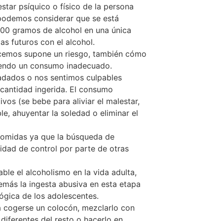
star psíquico o físico de la persona
 podemos considerar que se está
100 gramos de alcohol en una única
s futuros con el alcohol.
hacemos supone un riesgo, también cómo
ciendo un consumo inadecuado.
adados o nos sentimos culpables
 cantidad ingerida. El consumo
os (se bebe para aliviar el malestar,
le, ahuyentar la soledad o eliminar el
 comidas ya que la búsqueda de
ilidad de control por parte de otras
le el alcoholismo en la vida adulta,
demás la ingesta abusiva en esta etapa
lógica de los adolescentes.
a cogerse un colocón, mezclarlo con
diferentes del resto o hacerlo en