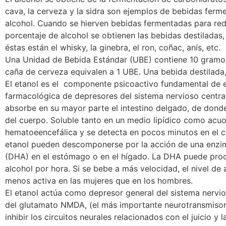
cava, la cerveza y la sidra son ejemplos de bebidas fer
alcohol. Cuando se hierven bebidas fermentadas para red
porcentaje de alcohol se obtienen las bebidas destiladas
éstas están el whisky, la ginebra, el ron, coñac, anís, etc.
Una Unidad de Bebida Estándar (UBE) contiene 10 gramos
caña de cerveza equivalen a 1 UBE. Una bebida destilada
El etanol es el componente psicoactivo fundamental de es
farmacológica de depresores del sistema nervioso central.
absorbe en su mayor parte el intestino delgado, de donde s
del cuerpo. Soluble tanto en un medio lipídico como acuos
hematoeencefálica y se detecta en pocos minutos en el c
etanol pueden descomponerse por la acción de una enzim
(DHA) en el estómago o en el hígado. La DHA puede pro
alcohol por hora. Si se bebe a más velocidad, el nivel d
menos activa en las mujeres que en los hombres.
El etanol actúa como depresor general del sistema nervios
del glutamato NMDA, (el más importante neurotransmisor 
inhibir los circuitos neurales relacionados con el juicio y