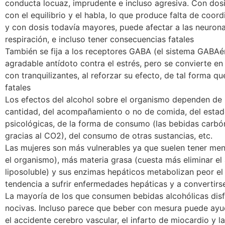
conducta locuaz, imprudente e incluso agresiva. Con dosi
con el equilibrio y el habla, lo que produce falta de coor
y con dosis todavía mayores, puede afectar a las neurona
respiración, e incluso tener consecuencias fatales
También se fija a los receptores GABA (el sistema GABAér
agradable antídoto contra el estrés, pero se convierte e
con tranquilizantes, al reforzar su efecto, de tal forma 
fatales
Los efectos del alcohol sobre el organismo dependen de l
cantidad, del acompañamiento o no de comida, del estado 
psicológicas, de la forma de consumo (las bebidas carbón
gracias al CO2), del consumo de otras sustancias, etc.
Las mujeres son más vulnerables ya que suelen tener me
el organismo), más materia grasa (cuesta más eliminar el 
liposoluble) y sus enzimas hepáticos metabolizan peor e
tendencia a sufrir enfermedades hepáticas y a convertirse
La mayoría de los que consumen bebidas alcohólicas dis
nocivas. Incluso parece que beber con mesura puede ayud
el accidente cerebro vascular, el infarto de miocardio y la