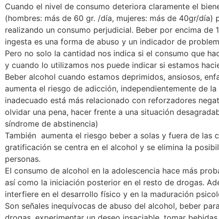
Cuando el nivel de consumo deteriora claramente el biene
(hombres: más de 60 gr. /día, mujeres: más de 40gr/día)
realizando un consumo perjudicial. Beber por encima de 
ingesta es una forma de abuso y un indicador de problema
Pero no solo la cantidad nos indica si el consumo que 
y cuando lo utilizamos nos puede indicar si estamos ha
Beber alcohol cuando estamos deprimidos, ansiosos, enf
aumenta el riesgo de adicción, independientemente de la
inadecuado está más relacionado con reforzadores negativ
olvidar una pena, hacer frente a una situación desagradab
síndrome de abstinencia)
También aumenta el riesgo beber a solas y fuera de las
gratificación se centra en el alcohol y se elimina la posib
personas.
El consumo de alcohol en la adolescencia hace más probab
así como la iniciación posterior en el resto de drogas. A
interfiere en el desarrollo físico y en la maduración psico
Son señales inequívocas de abuso del alcohol, beber par
drogas, experimentar un deseo insaciable, tomar bebidas 