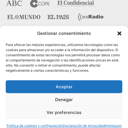
Gestionar consentimiento
Contacto
Para ofrecer las mejores experiencias, utilizamos tecnologías como las
cookies para almacenar y/o acceder a la información del dispositivo. El
consentimiento de estas tecnologías nos permitirá procesar datos como
Pza. del Marqués de Salamanca nº 10, bajo dcha. 28006
el comportamiento de navegación o las identificaciones únicas en este
Madrid
sitio. No consentir o retirar el consentimiento, puede afectar
negativamente a ciertas características y funciones.
Tel.:
91 431 21 45
Fax.:
91 575 40 07
Aceptar
Web:
www.cinteco.com
Denegar
Email:
administracion [@] cinteco.com
Ver preferencias
Psicólogos en Madrid, © 2005-2024 Cinteco |
Contacto
|
Política de Privacidad
|
Artículos (RSS)
Politica de cookies y configuración
Declaración de privacidad
Impressum