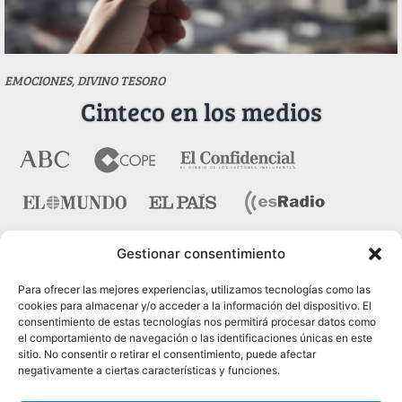
EMOCIONES, DIVINO TESORO
Cinteco en los medios
Gestionar consentimiento
Contacto
Para ofrecer las mejores experiencias, utilizamos tecnologías como las
cookies para almacenar y/o acceder a la información del dispositivo. El
consentimiento de estas tecnologías nos permitirá procesar datos como
Pza. del Marqués de Salamanca nº 10, bajo dcha. 28006
el comportamiento de navegación o las identificaciones únicas en este
Madrid
sitio. No consentir o retirar el consentimiento, puede afectar
negativamente a ciertas características y funciones.
Tel.:
91 431 21 45