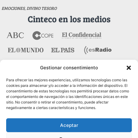
EMOCIONES, DIVINO TESORO
Cinteco en los medios
Gestionar consentimiento
Contacto
Para ofrecer las mejores experiencias, utilizamos tecnologías como las
cookies para almacenar y/o acceder a la información del dispositivo. El
consentimiento de estas tecnologías nos permitirá procesar datos como
Pza. del Marqués de Salamanca nº 10, bajo dcha. 28006
el comportamiento de navegación o las identificaciones únicas en este
Madrid
sitio. No consentir o retirar el consentimiento, puede afectar
negativamente a ciertas características y funciones.
Tel.:
91 431 21 45
Fax.:
91 575 40 07
Aceptar
Web:
www.cinteco.com