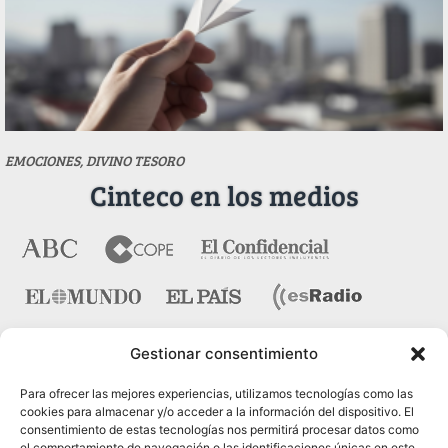
EMOCIONES, DIVINO TESORO
Cinteco en los medios
Gestionar consentimiento
Contacto
Para ofrecer las mejores experiencias, utilizamos tecnologías como las
cookies para almacenar y/o acceder a la información del dispositivo. El
consentimiento de estas tecnologías nos permitirá procesar datos como
Pza. del Marqués de Salamanca nº 10, bajo dcha. 28006
el comportamiento de navegación o las identificaciones únicas en este