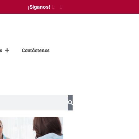
¡Síganos!
s
Contáctenos