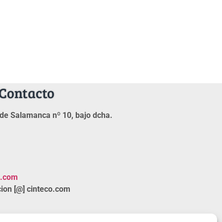
Contacto
de Salamanca nº 10, bajo dcha.
o.com
ion [@] cinteco.com