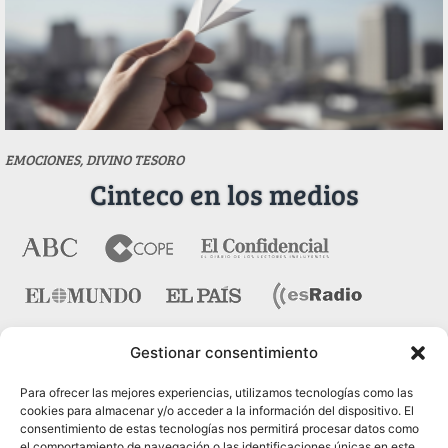
EMOCIONES, DIVINO TESORO
Cinteco en los medios
Gestionar consentimiento
Contacto
Para ofrecer las mejores experiencias, utilizamos tecnologías como las
cookies para almacenar y/o acceder a la información del dispositivo. El
consentimiento de estas tecnologías nos permitirá procesar datos como
Pza. del Marqués de Salamanca nº 10, bajo dcha. 28006
el comportamiento de navegación o las identificaciones únicas en este