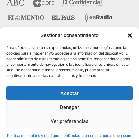
Gestionar consentimiento
Contacto
Para ofrecer las mejores experiencias, utilizamos tecnologías como las
cookies para almacenar y/o acceder a la información del dispositivo. El
consentimiento de estas tecnologías nos permitirá procesar datos como
Pza. del Marqués de Salamanca nº 10, bajo dcha. 28006
el comportamiento de navegación o las identificaciones únicas en este
Madrid
sitio. No consentir o retirar el consentimiento, puede afectar
negativamente a ciertas características y funciones.
Tel.:
91 431 21 45
Fax.:
91 575 40 07
Aceptar
Web:
www.cinteco.com
Denegar
Email:
administracion [@] cinteco.com
Ver preferencias
Psicólogos en Madrid, © 2005-2024 Cinteco |
Contacto
|
Política de Privacidad
|
Artículos (RSS)
Politica de cookies y configuración
Declaración de privacidad
Impressum