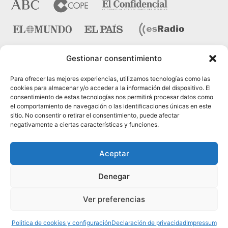
Gestionar consentimiento
Contacto
Para ofrecer las mejores experiencias, utilizamos tecnologías como las
cookies para almacenar y/o acceder a la información del dispositivo. El
consentimiento de estas tecnologías nos permitirá procesar datos como
Pza. del Marqués de Salamanca nº 10, bajo dcha. 28006
el comportamiento de navegación o las identificaciones únicas en este
Madrid
sitio. No consentir o retirar el consentimiento, puede afectar
negativamente a ciertas características y funciones.
Tel.:
91 431 21 45
Fax.:
91 575 40 07
Aceptar
Web:
www.cinteco.com
Denegar
Email:
administracion [@] cinteco.com
Ver preferencias
Psicólogos en Madrid, © 2005-2024 Cinteco |
Contacto
|
Política de Privacidad
|
Artículos (RSS)
Politica de cookies y configuración
Declaración de privacidad
Impressum