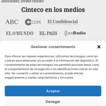
EMOCIONES, DIVINO TESORO
Cinteco en los medios
Gestionar consentimiento
Contacto
Para ofrecer las mejores experiencias, utilizamos tecnologías como las
cookies para almacenar y/o acceder a la información del dispositivo. El
consentimiento de estas tecnologías nos permitirá procesar datos como
Pza. del Marqués de Salamanca nº 10, bajo dcha. 28006
el comportamiento de navegación o las identificaciones únicas en este
Madrid
sitio. No consentir o retirar el consentimiento, puede afectar
negativamente a ciertas características y funciones.
Tel.:
91 431 21 45
Fax.:
91 575 40 07
Aceptar
Web:
www.cinteco.com
Denegar
Email:
administracion [@] cinteco.com