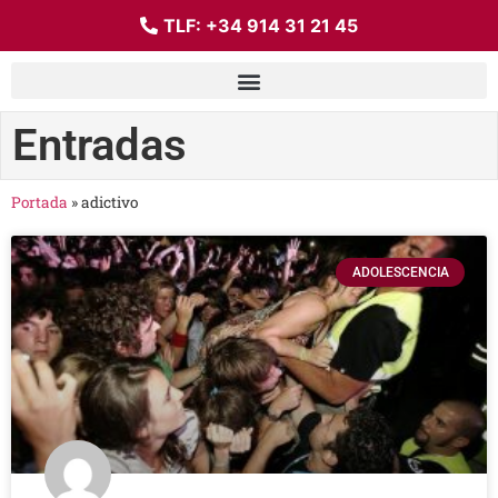
TLF:
+34 914 31 21 45
Entradas
Portada
»
adictivo
ADOLESCENCIA